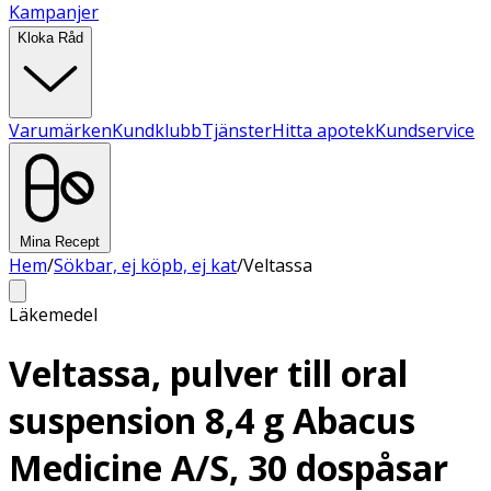
Kampanjer
Kloka Råd
Varumärken
Kundklubb
Tjänster
Hitta apotek
Kundservice
Mina Recept
Hem
/
Sökbar, ej köpb, ej kat
/
Veltassa
Läkemedel
Veltassa, pulver till oral
suspension 8,4 g Abacus
Medicine A/S, 30 dospåsar