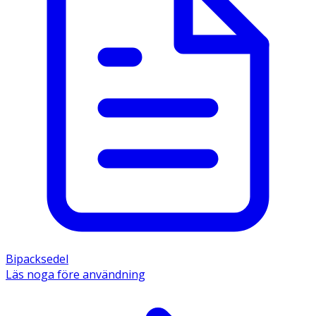
Bipacksedel
Läs noga före användning