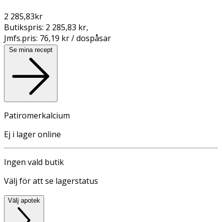
2 285,83
kr
Butikspris:
2 285,83 kr
,
Jmfs.pris:
76,19 kr / dospåsar
Se mina recept
Patiromerkalcium
Ej i lager online
Ingen vald butik
Välj för att se lagerstatus
Välj apotek