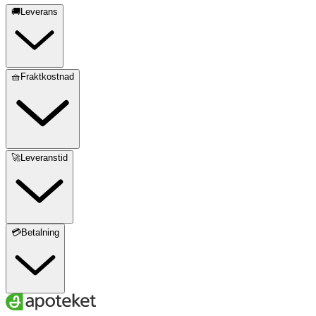
🚚Leverans
🧺Fraktkostnad
🚀Leveranstid
💳Betalning