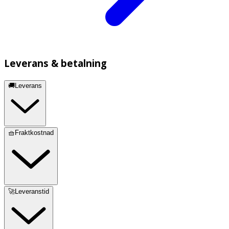
Leverans & betalning
🚚Leverans
🧺Fraktkostnad
🚀Leveranstid