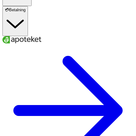
💳Betalning