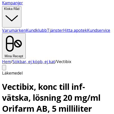
Kampanjer
Kloka Råd
Varumärken
Kundklubb
Tjänster
Hitta apotek
Kundservice
Mina Recept
Hem
/
Sökbar, ej köpb, ej kat
/
Vectibix
Läkemedel
Vectibix, konc till inf-
vätska, lösning 20 mg/ml
Orifarm AB, 5 milliliter