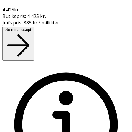
4 425
kr
Butikspris:
4 425 kr
,
Jmfs.pris:
885 kr / milliliter
Se mina recept