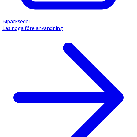
Bipacksedel
Läs noga före användning