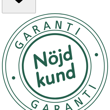
över hela kroppen efter dusch, morgon och kväll, för
bästa resultat. Perfekt för dig som vill ha en hud som ser
klarare, fräschare och mer balanserad ut.
Applicera över hela kroppen efter duschen.
Förvaras torrt och svalt.
OK för gravida och ammande:
Ja
Ingredienser:
INGREDIENTS/INGREDIENTE/SASTOJCI: Aqua, Ethylhexyl
Methoxycinnamate, Niacinamide, Glycerin,
Triethanolamine, Phenoxyethanol, Acrylates/C10-30 Alkyl
Acrylate Crosspolymer, Dimethicone, Butyl
Methoxydibenzoylmethane, Undecane, Parfum,
Methylparaben, Tridecane, Propylparaben,
Styrene/Acrylates Copolymer, Disodium EDTA, Coco-
Glucoside, Glycine, Cystine, Potassium Hydroxide, Sodium