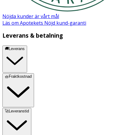
PCA, BHT, Petrolatum, Citric Acid, Benzoic Acid, Sodium
Hyaluronate, Glutathione, Benzyl Salicylate, Citronellol,
Citrus Aurantium Peel Oil, Citrus Limon Peel Oil, Geraniol,
Nöjda kunder är vårt mål
Geranyl Acetate, Hexyl Cinnamal, Hydroxycitronellal,
Läs om Apotekets Nöjd kund-garanti
Limonene, Linalool, Linalyl Acetate, Pinene, Terpineol.
Leverans & betalning
🚚Leverans
🧺Fraktkostnad
🚀Leveranstid