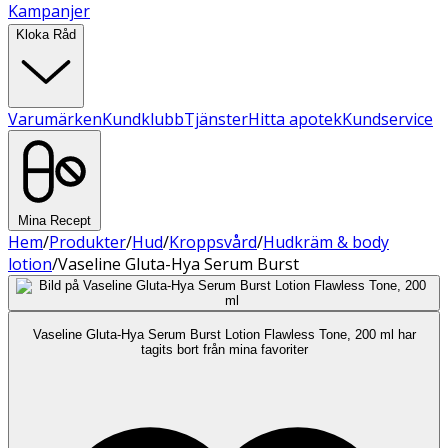
Kampanjer
Kloka Råd
Varumärken
Kundklubb
Tjänster
Hitta apotek
Kundservice
Mina Recept
Hem
/
Produkter
/
Hud
/
Kroppsvård
/
Hudkräm & body
lotion
/
Vaseline Gluta-Hya Serum Burst
Vaseline Gluta-Hya Serum Burst Lotion Flawless Tone, 200 ml har
tagits bort från mina favoriter