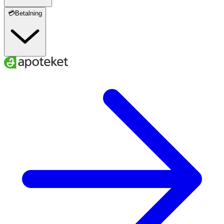
💳Betalning