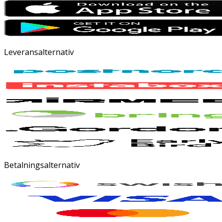
Leveransalternativ
Betalningsalternativ