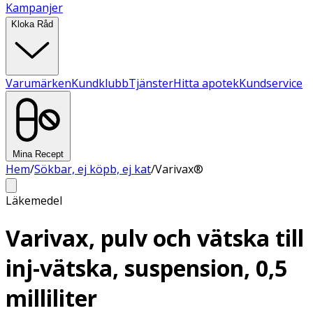
Kampanjer
Kloka Råd
Varumärken
Kundklubb
Tjänster
Hitta apotek
Kundservice
Mina Recept
Hem
/
Sökbar, ej köpb, ej kat
/
Varivax®
Läkemedel
Varivax, pulv och vätska till
inj-vätska, suspension, 0,5
milliliter