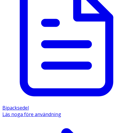
Bipacksedel
Läs noga före användning