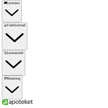
🚚Leverans
🧺Fraktkostnad
🚀Leveranstid
💳Betalning