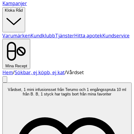
Kampanjer
Kloka Råd
Varumärken
Kundklubb
Tjänster
Hitta apotek
Kundservice
Mina Recept
Hem
/
Sökbar, ej köpb, ej kat
/
Vårdset
Vårdset, 1 mini infusionsset från Terumo och 1 engångsspruta 10 ml
från B. B, 1 styck har tagits bort från mina favoriter