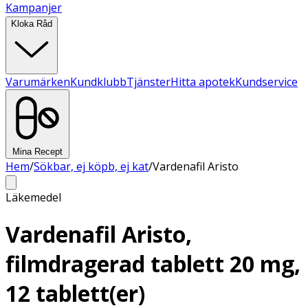
Kampanjer
Kloka Råd
Varumärken
Kundklubb
Tjänster
Hitta apotek
Kundservice
Mina Recept
Hem
/
Sökbar, ej köpb, ej kat
/
Vardenafil Aristo
Läkemedel
Vardenafil Aristo,
filmdragerad tablett 20 mg,
12 tablett(er)