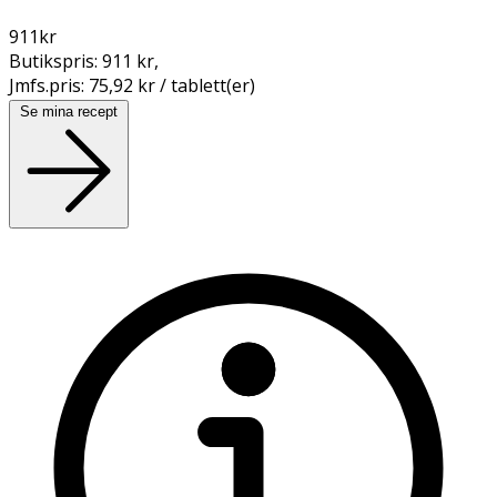
911
kr
Butikspris:
911 kr
,
Jmfs.pris:
75,92 kr / tablett(er)
Se mina recept