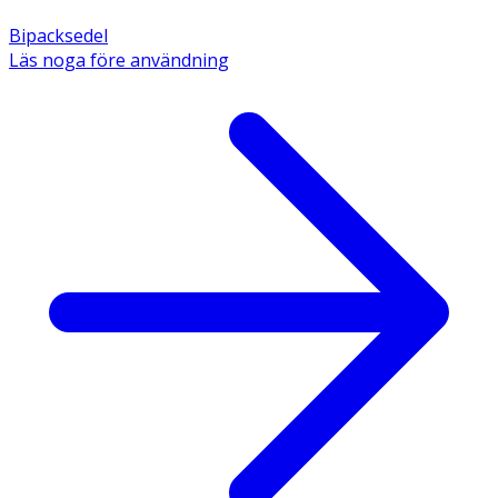
Bipacksedel
Läs noga före användning