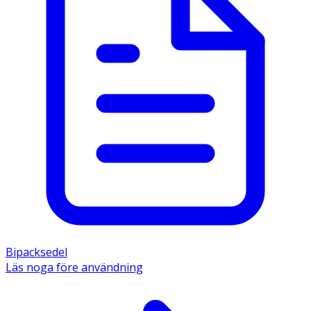
Bipacksedel
Läs noga före användning