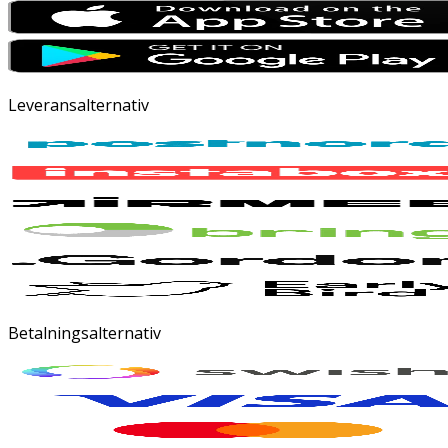
Leveransalternativ
Betalningsalternativ