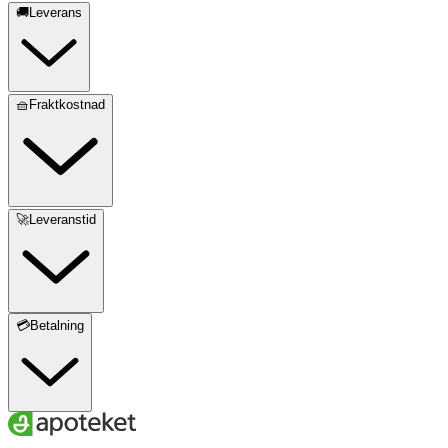
🚚Leverans
🧺Fraktkostnad
🚀Leveranstid
💳Betalning