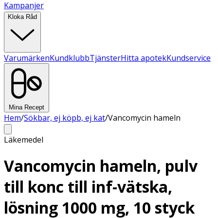
Kampanjer
Kloka Råd
Varumärken
Kundklubb
Tjänster
Hitta apotek
Kundservice
Mina Recept
Hem
/
Sökbar, ej köpb, ej kat
/
Vancomycin hameln
Läkemedel
Vancomycin hameln, pulv
till konc till inf-vätska,
lösning 1000 mg, 10 styck