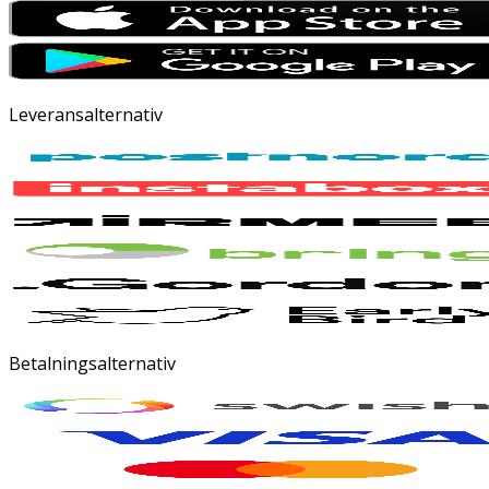
Leveransalternativ
Betalningsalternativ