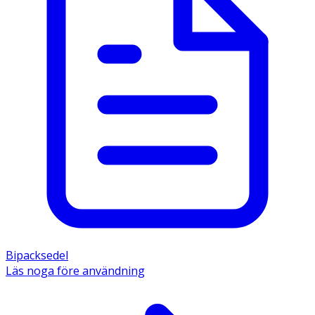
Bipacksedel
Läs noga före användning