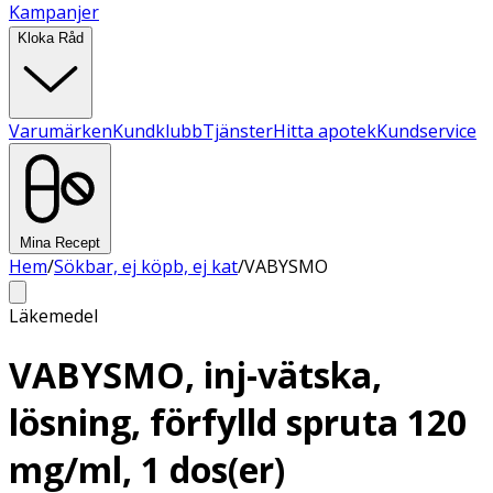
Kampanjer
Kloka Råd
Varumärken
Kundklubb
Tjänster
Hitta apotek
Kundservice
Mina Recept
Hem
/
Sökbar, ej köpb, ej kat
/
VABYSMO
Läkemedel
VABYSMO, inj-vätska,
lösning, förfylld spruta 120
mg/ml, 1 dos(er)