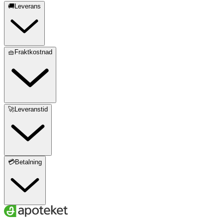
🚚Leverans
🧺Fraktkostnad
🚀Leveranstid
💳Betalning