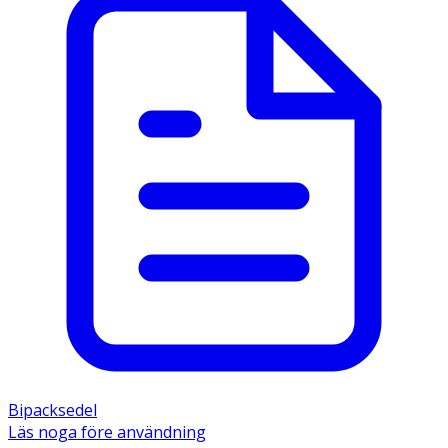
Bipacksedel
Läs noga före användning