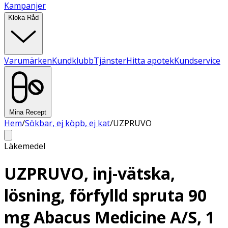
Kampanjer
Kloka Råd
Varumärken
Kundklubb
Tjänster
Hitta apotek
Kundservice
Mina Recept
Hem
/
Sökbar, ej köpb, ej kat
/
UZPRUVO
Läkemedel
UZPRUVO, inj-vätska,
lösning, förfylld spruta 90
mg Abacus Medicine A/S, 1