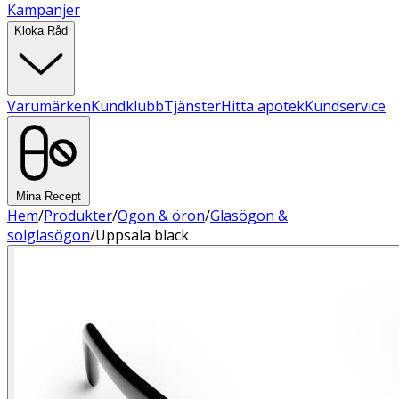
Kampanjer
Kloka Råd
Varumärken
Kundklubb
Tjänster
Hitta apotek
Kundservice
Mina Recept
Hem
/
Produkter
/
Ögon & öron
/
Glasögon &
solglasögon
/
Uppsala black