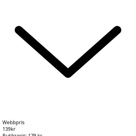
Webbpris
139
kr
Butikspris:
179 kr
,