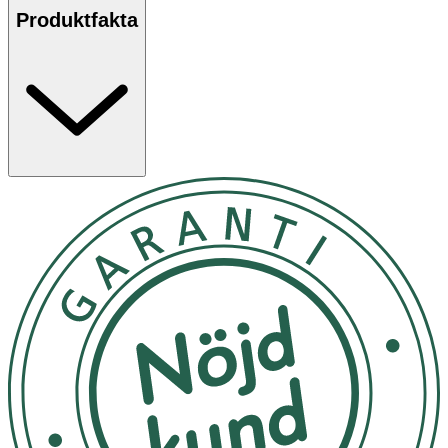
putsar dem, för att minska risken att repa linsen
Produktfakta
· Använd putsmedel som är avsedda för glasögon
Det är endast legitimerade optiker som genom
synundersökning kan fastställa ett eventuellt synfel och
behov av glasögon.