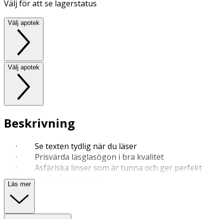
Välj för att se lagerstatus
Välj apotek
Välj apotek
Beskrivning
· Se texten tydlig när du läser
· Prisvärda läsglasögon i bra kvalitet
· Asfäriska linser som är tunna och ger perfekt
naturlig återgivning
Läs mer
· Förvara din glasögon i det medföljande filtetuiet
för att skydda mot repor.
· Skölj glasögonen i ljummet vatten innan du