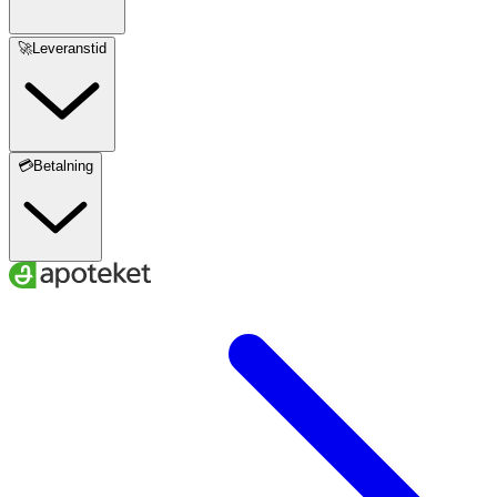
🚀Leveranstid
💳Betalning