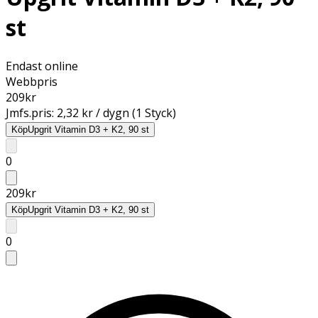
st
Endast online
Webbpris
209
kr
Jmfs.pris:
2,32 kr / dygn (1 Styck)
Köp
Upgrit Vitamin D3 + K2, 90 st
0
209
kr
Köp
Upgrit Vitamin D3 + K2, 90 st
0