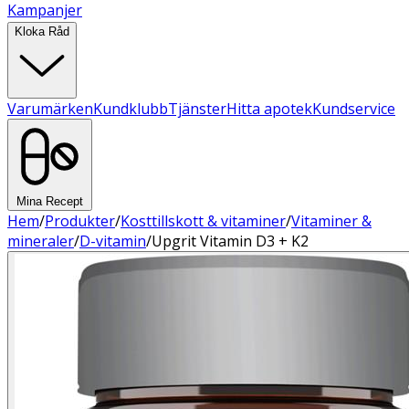
Kampanjer
Kloka Råd
Varumärken
Kundklubb
Tjänster
Hitta apotek
Kundservice
Mina Recept
Hem
/
Produkter
/
Kosttillskott & vitaminer
/
Vitaminer &
mineraler
/
D-vitamin
/
Upgrit Vitamin D3 + K2