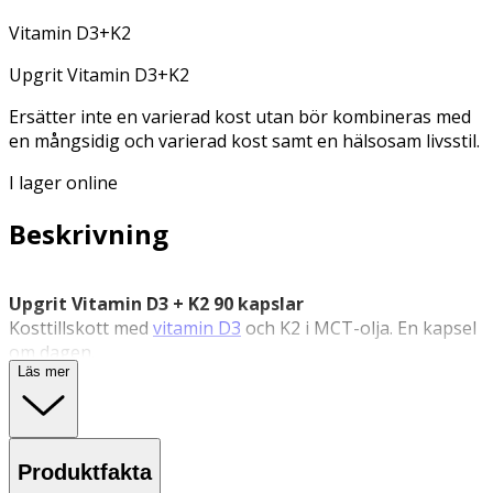
Vitamin D3+K2
Upgrit Vitamin D3+K2
Ersätter inte en varierad kost utan bör kombineras med
en mångsidig och varierad kost samt en hälsosam livsstil.
I lager online
Beskrivning
Upgrit Vitamin D3 + K2 90 kapslar
Kosttillskott med
vitamin D3
och K2 i MCT-olja. En kapsel
om dagen.
Läs mer
Upgrit Vitamin D3 + K2 innehåller D3-vitamin och K2-
vitamin i en fettlöslig formulering med MCT-olja för
dagligt intag. Vitamin D bidrar till normalt upptag och
utnyttjande av kalcium samt till immunsystemets normala
Produktfakta
funktion. Vitamin K bidrar till normal blodkoagulation och