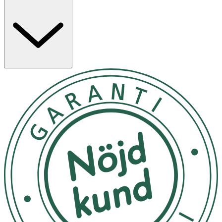
till att bibehålla normal benstomme.
Näringsämnenas bidrag:
·
Vitamin D
bidrar till normalt upptag och utnyttjande
av kalcium
·
Vitamin D
bidrar till normala kalciumnivåer i blodet
·
Vitamin D
bidrar till att bibehålla normal
benstomme och normala tänder
·
Vitamin D
bidrar till normal muskelfunktion
·
Vitamin D
bidrar till immunsystemets normala
funktion
·
Vitamin D
har en roll i celldelningsprocessen
·
Vitamin K
bidrar till normal blodkoagulation
·
Vitamin K
bidrar till att bibehålla normal benstomme