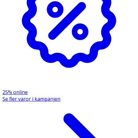
OK för gravida och ammande:
Ja
Ingredienser:
Aqua (Water), Glycerin, Butyrospermum Parkii (Shea)
Butter, Cetearyl Alcohol, Glyceryl Stearate, Cetyl Alcohol,
Cocos Nucifera Oil, Dimethicone, Olus Oil, Persea
Gratissima (Avocado) Oil, Phenoxyethanol, PEG-100
Stearate, Astrocaryum Murumuru Seed Butter,
Hydroxyethylcellulose, Polyquaternium-72, Parfum
(Fragrance), Caprylyl Glycol, Panthenol, Hydrogenated
Vegetable Oil, Cetrimonium Chloride, Argania Spinosa
Kernel Oil, Sodium Chloride, Disodium EDTA, Tocopheryl
25% online
Acetate, Candelilla Cera, Sodium Hydroxide, Citric Acid,
Se fler varor i kampanjen
Benzyl Alcohol, Hexyl Cinnamal, Linalool, Alpha-Isomethyl
Ionone.