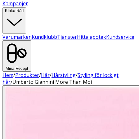
Kampanjer
Kloka Råd
Varumärken
Kundklubb
Tjänster
Hitta apotek
Kundservice
Mina Recept
Hem
/
Produkter
/
Hår
/
Hårstyling
/
Styling för lockigt
hår
/
Umberto Giannini More Than Moi