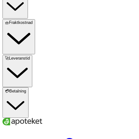
🧺Fraktkostnad
🚀Leveranstid
💳Betalning