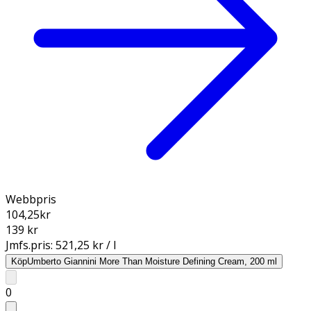
Webbpris
104,25
kr
139 kr
Jmfs.pris:
521,25 kr / l
Köp
Umberto Giannini More Than Moisture Defining Cream, 200 ml
0