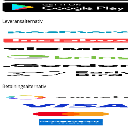
Leveransalternativ
Betalningsalternativ