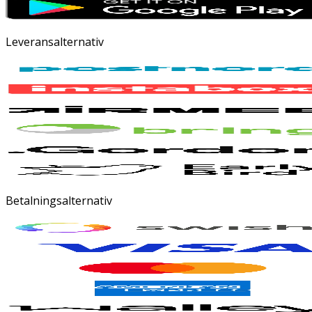
Leveransalternativ
Betalningsalternativ