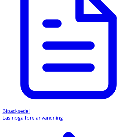
Bipacksedel
Läs noga före användning