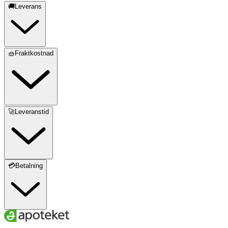
🚚Leverans
🧺Fraktkostnad
🚀Leveranstid
💳Betalning