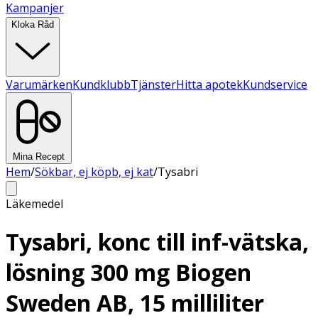
Kampanjer
Kloka Råd
Varumärken
Kundklubb
Tjänster
Hitta apotek
Kundservice
Mina Recept
Hem
/
Sökbar, ej köpb, ej kat
/
Tysabri
Läkemedel
Tysabri, konc till inf-vätska,
lösning 300 mg Biogen
Sweden AB, 15 milliliter