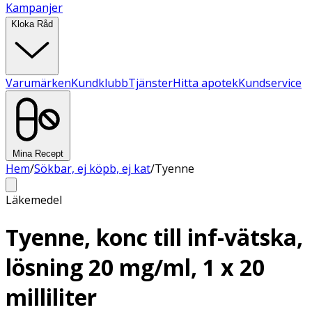
Kampanjer
Kloka Råd
Varumärken
Kundklubb
Tjänster
Hitta apotek
Kundservice
Mina Recept
Hem
/
Sökbar, ej köpb, ej kat
/
Tyenne
Läkemedel
Tyenne, konc till inf-vätska,
lösning 20 mg/ml, 1 x 20
milliliter