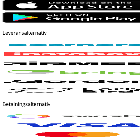
Leveransalternativ
Betalningsalternativ