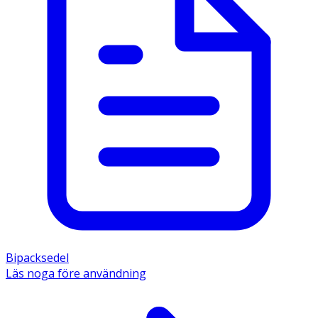
Bipacksedel
Läs noga före användning