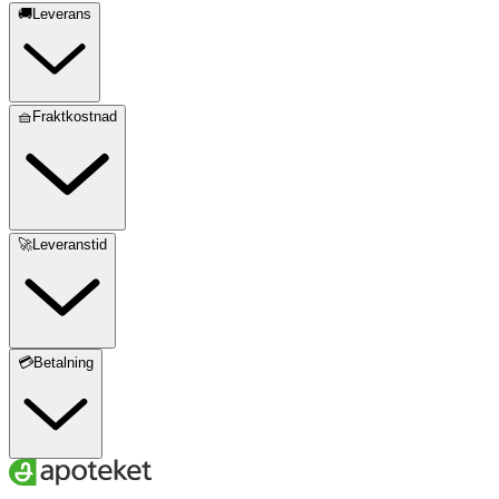
🚚Leverans
🧺Fraktkostnad
🚀Leveranstid
💳Betalning