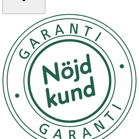
direkt solljus för att undvika blekning. • Undvik fuktiga
miljöer för att förhindra mögel eller lukt. • Förvara
leksaken i en låda eller på hylla när den inte används. • Ej
lämplig för utomhusbruk i regn eller snö.
OK för gravida och ammande:
Ja