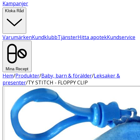
Kampanjer
Kloka Råd
Varumärken
Kundklubb
Tjänster
Hitta apotek
Kundservice
Mina Recept
Hem
/
Produkter
/
Baby, barn & förälder
/
Leksaker &
presenter
/
TY STITCH - FLOPPY CLIP