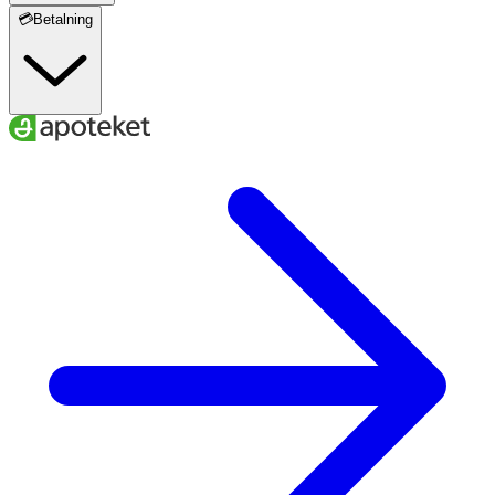
💳Betalning