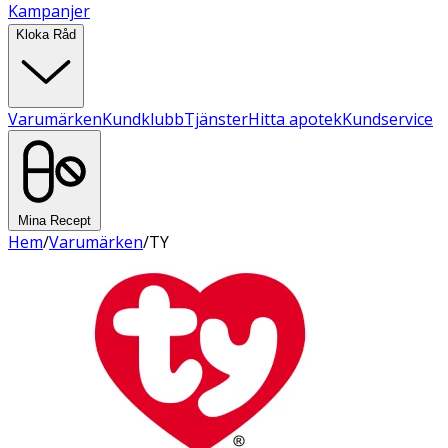
Kampanjer
Kloka Råd
Varumärken
Kundklubb
Tjänster
Hitta apotek
Kundservice
Mina Recept
Hem
/
Varumärken
/
TY