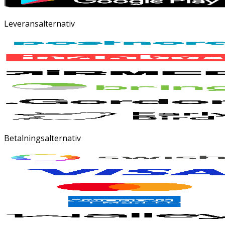
Leveransalternativ
Betalningsalternativ