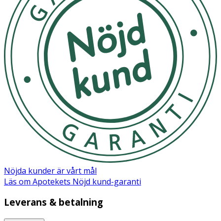
miljöer för att förhindra mögel eller lukt. • Förvara
leksaken i en låda eller på hylla när den inte används. • Ej
lämplig för utomhusbruk i regn eller snö.
OK för gravida och ammande:
Nej
Nöjda kunder är vårt mål
Läs om Apotekets Nöjd kund-garanti
Leverans & betalning