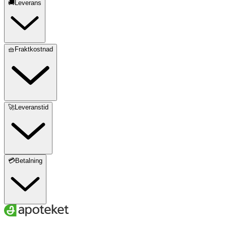
🚚Leverans
🧺Fraktkostnad
🚀Leveranstid
💳Betalning