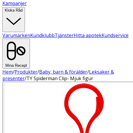
Kampanjer
Kloka Råd
Varumärken
Kundklubb
Tjänster
Hitta apotek
Kundservice
Mina Recept
Hem
/
Produkter
/
Baby, barn & förälder
/
Leksaker &
presenter
/
TY Spiderman Clip- Mjuk figur