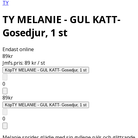
TY
TY MELANIE - GUL KATT-
Gosedjur, 1 st
Endast online
89
kr
Jmfs.pris:
89 kr / st
Köp
TY MELANIE - GUL KATT- Gosedjur, 1 st
0
89
kr
Köp
TY MELANIE - GUL KATT- Gosedjur, 1 st
0
Melanie sprider glädje med sin gyllene päls och glittrande