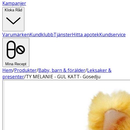
Kampanjer
Kloka Råd
Varumärken
Kundklubb
Tjänster
Hitta apotek
Kundservice
Mina Recept
Hem
/
Produkter
/
Baby, barn & förälder
/
Leksaker &
presenter
/
TY MELANIE - GUL KATT- Gosedju