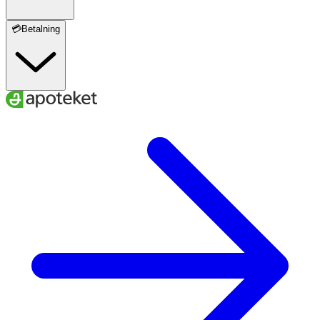
💳Betalning