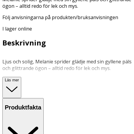
ögon – alltid redo för lek och mys.
Följ anvisningarna på produkten/bruksanvisningen
I lager online
Beskrivning
Ljus och solig, Melanie sprider glädje med sin gyllene päls
och glittrande ögon – alltid redo för lek och mys.
Läs mer
Lämplig ålder: Rekommenderas för barn från 3 år och
uppåt. Förvaring: Förvara på en torr plats, borta från
direkt solljus och fukt. Säkerhet: Kontrollera regelbundet
att inga delar har lossnat. Ej lämplig för barn under 3 år
Produktfakta
på grund av smådelar. Användning: Leksaken är mjuk och
avsedd för kramar, mys och lek. Undvik att dra i armar,
ben eller svans för att förhindra skador.