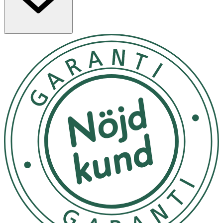
• Förvara leksaken på en torr plats. • Håll borta från
direkt solljus för att undvika blekning. • Undvik fuktiga
miljöer för att förhindra mögel eller lukt. • Förvara
leksaken i en låda eller på hylla när den inte används. • Ej
lämplig för utomhusbruk i regn eller snö.
OK för gravida och ammande:
Ja