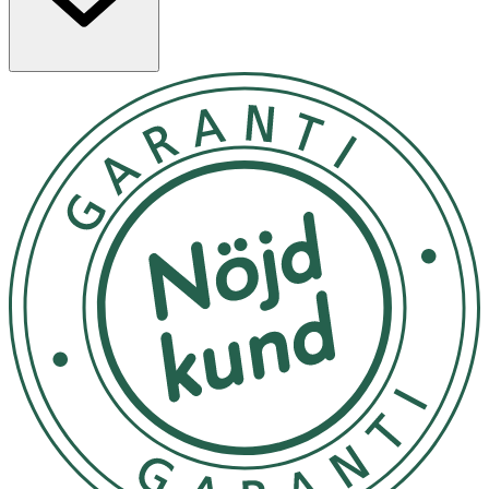
Lämplig ålder: Rekommenderas för barn från 3 år och
uppåt. Förvaring: Förvara på en torr plats, borta från
direkt solljus och fukt. Säkerhet: Kontrollera regelbundet
att inga delar har lossnat. Ej lämplig för barn under 3 år
på grund av smådelar. Användning: Leksaken är mjuk och
avsedd för kramar, mys och lek. Undvik att dra i armar,
ben eller svans för att förhindra skador.
• Förvara leksaken på en torr plats. • Håll borta från
direkt solljus för att undvika blekning. • Undvik fuktiga
miljöer för att förhindra mögel eller lukt. • Förvara
leksaken i en låda eller på hylla när den inte används. • Ej
lämplig för utomhusbruk i regn eller snö.
OK för gravida och ammande:
Ja