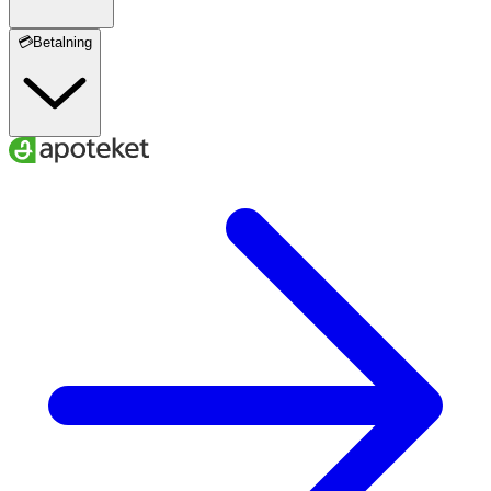
💳Betalning