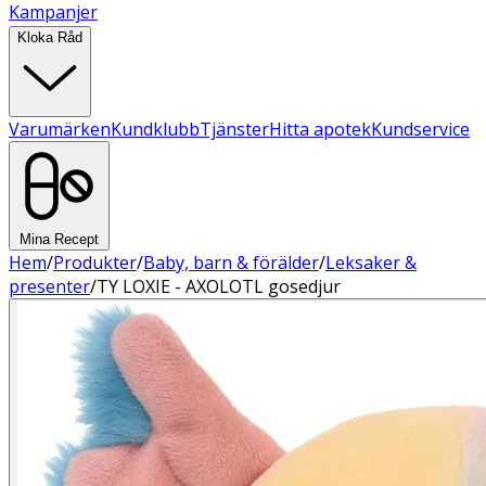
Kampanjer
Kloka Råd
Varumärken
Kundklubb
Tjänster
Hitta apotek
Kundservice
Mina Recept
Hem
/
Produkter
/
Baby, barn & förälder
/
Leksaker &
presenter
/
TY LOXIE - AXOLOTL gosedjur