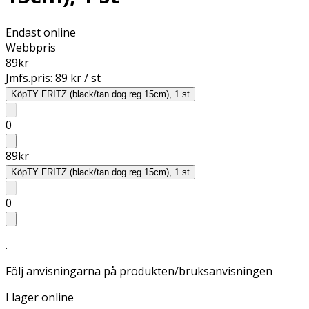
Endast online
Webbpris
89
kr
Jmfs.pris:
89 kr / st
Köp
TY FRITZ (black/tan dog reg 15cm), 1 st
0
89
kr
Köp
TY FRITZ (black/tan dog reg 15cm), 1 st
0
.
Följ anvisningarna på produkten/bruksanvisningen
I lager online