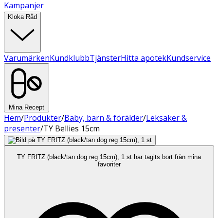
Kampanjer
Kloka Råd
Varumärken
Kundklubb
Tjänster
Hitta apotek
Kundservice
Mina Recept
Hem
/
Produkter
/
Baby, barn & förälder
/
Leksaker &
presenter
/
TY Bellies 15cm
TY FRITZ (black/tan dog reg 15cm), 1 st har tagits bort från mina
favoriter