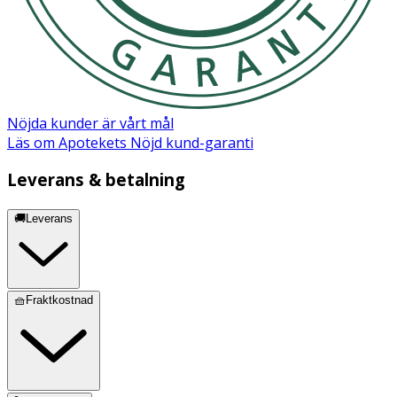
Förvara gosedjuret i en torr miljö och undvik direkt
solljus för att bevara färger och material.
Nöjda kunder är vårt mål
Läs om Apotekets Nöjd kund-garanti
Leverans & betalning
🚚Leverans
🧺Fraktkostnad