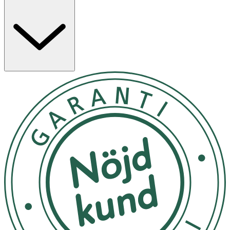
Fördelar med TY Beanie Bellies Herdly Cow:
- Mjuk och kramvänlig design
- Stora, glittrande ögon som ger ett unikt och
uttrycksfullt utseende
- Har ett eget namn och födelsedatum på etiketten
- Perfekt att samla eller ge bort i present
Användning
- Passar både som leksak och samlarobjekt
- Rekommenderas för barn från 3 år
- Avlägsna alla fästanordningar i plast innan leksaken
ges till barnet
Förvaring