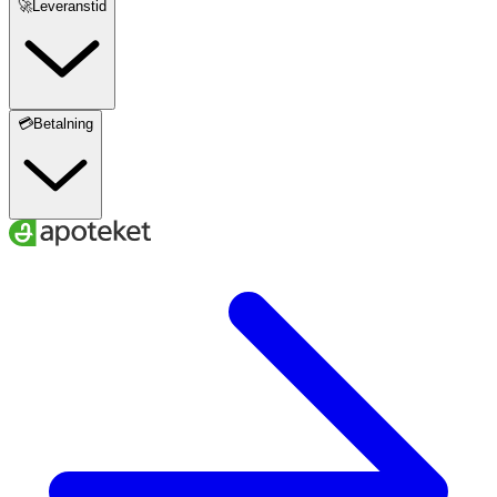
🚀Leveranstid
💳Betalning