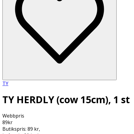
TY
TY HERDLY (cow 15cm), 1 st
Webbpris
89
kr
Butikspris:
89 kr
,