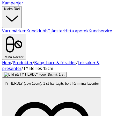
Kampanjer
Kloka Råd
Varumärken
Kundklubb
Tjänster
Hitta apotek
Kundservice
Mina Recept
Hem
/
Produkter
/
Baby, barn & förälder
/
Leksaker &
presenter
/
TY Bellies 15cm
TY HERDLY (cow 15cm), 1 st har tagits bort från mina favoriter