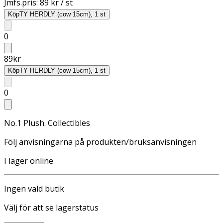
Jmfs.pris:
89 kr / st
Köp
TY HERDLY (cow 15cm), 1 st
0
89
kr
Köp
TY HERDLY (cow 15cm), 1 st
0
No.1 Plush. Collectibles
Följ anvisningarna på produkten/bruksanvisningen
I lager online
Ingen vald butik
Välj för att se lagerstatus