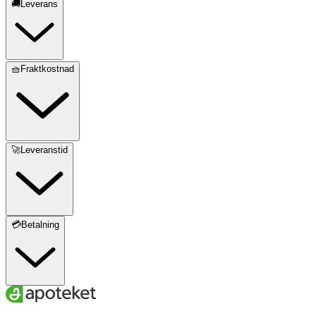
🚚Leverans
🧺Fraktkostnad
🚀Leveranstid
💳Betalning