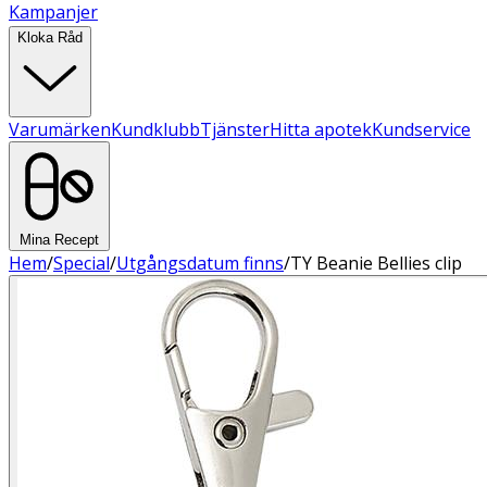
Kampanjer
Kloka Råd
Varumärken
Kundklubb
Tjänster
Hitta apotek
Kundservice
Mina Recept
Hem
/
Special
/
Utgångsdatum finns
/
TY Beanie Bellies clip