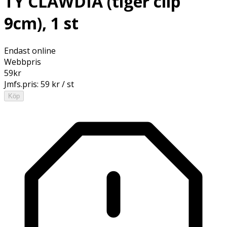
TY CLAWDIA (tiger clip
9cm), 1 st
Endast online
Webbpris
59
kr
Jmfs.pris:
59 kr / st
Köp