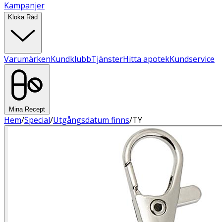
Kampanjer
Kloka Råd
Varumärken
Kundklubb
Tjänster
Hitta apotek
Kundservice
Mina Recept
Hem
/
Special
/
Utgångsdatum finns
/
TY