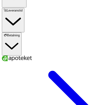
🚀Leveranstid
💳Betalning