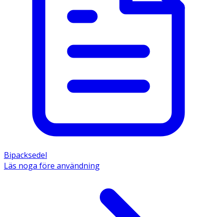
Bipacksedel
Läs noga före användning