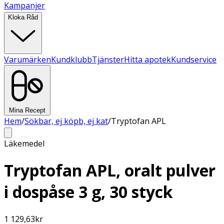
Kampanjer
Kloka Råd
Varumärken
Kundklubb
Tjänster
Hitta apotek
Kundservice
Mina Recept
Hem
/
Sökbar, ej köpb, ej kat
/
Tryptofan APL
Läkemedel
Tryptofan APL, oralt pulver
i dospåse 3 g, 30 styck
1 129,63
kr