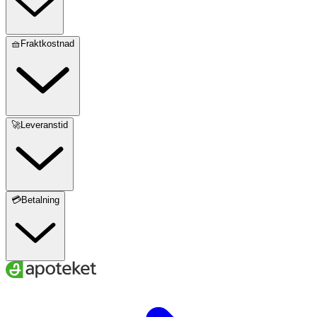
🧺Fraktkostnad
🚀Leveranstid
💳Betalning