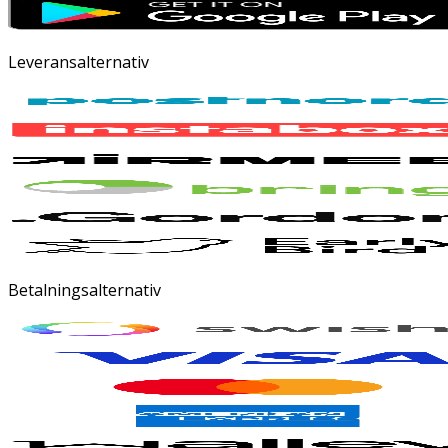
Leveransalternativ
Betalningsalternativ