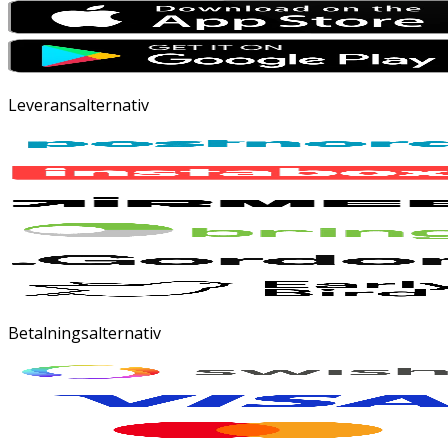
Leveransalternativ
Betalningsalternativ