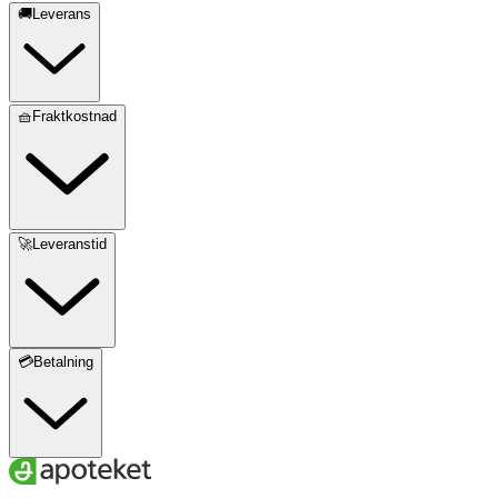
🚚Leverans
🧺Fraktkostnad
🚀Leveranstid
💳Betalning