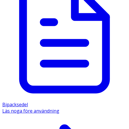
Bipacksedel
Läs noga före användning