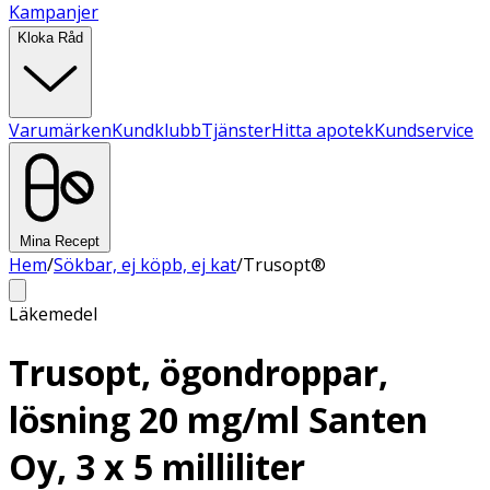
Kampanjer
Kloka Råd
Varumärken
Kundklubb
Tjänster
Hitta apotek
Kundservice
Mina Recept
Hem
/
Sökbar, ej köpb, ej kat
/
Trusopt®
Läkemedel
Trusopt, ögondroppar,
lösning 20 mg/ml Santen
Oy, 3 x 5 milliliter