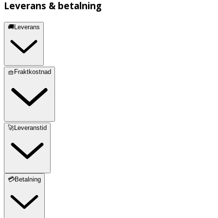
Leverans & betalning
🚚Leverans
🧺Fraktkostnad
🚀Leveranstid
💳Betalning