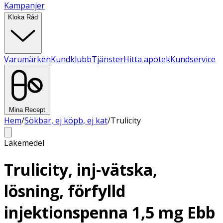
Kampanjer
Kloka Råd
Varumärken
Kundklubb
Tjänster
Hitta apotek
Kundservice
Mina Recept
Hem
/
Sökbar, ej köpb, ej kat
/
Trulicity
Läkemedel
Trulicity, inj-vätska,
lösning, förfylld
injektionspenna 1,5 mg Ebb