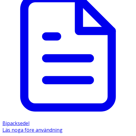
Bipacksedel
Läs noga före användning