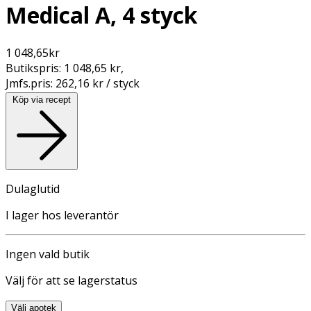
Medical A, 4 styck
1 048,65
kr
Butikspris:
1 048,65 kr
,
Jmfs.pris:
262,16 kr / styck
Köp via recept
Dulaglutid
I lager hos leverantör
Ingen vald butik
Välj för att se lagerstatus
Välj apotek