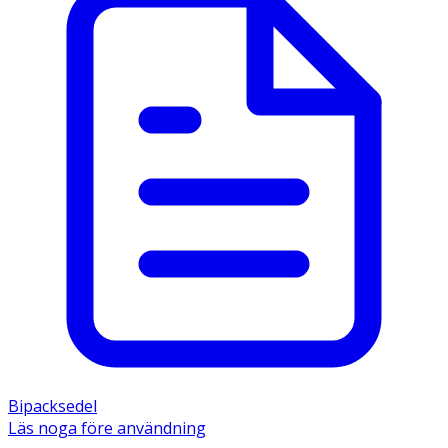
Bipacksedel
Läs noga före användning