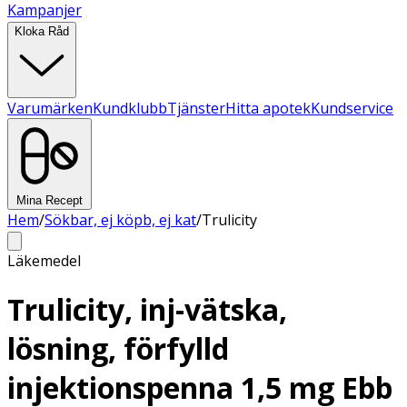
Kampanjer
Kloka Råd
Varumärken
Kundklubb
Tjänster
Hitta apotek
Kundservice
Mina Recept
Hem
/
Sökbar, ej köpb, ej kat
/
Trulicity
Läkemedel
Trulicity, inj-vätska,
lösning, förfylld
injektionspenna 1,5 mg Ebb