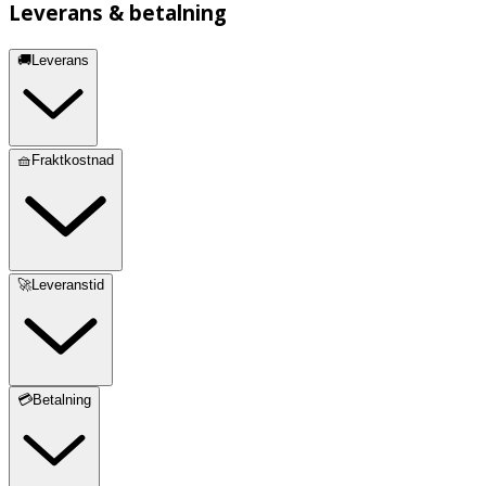
Leverans & betalning
🚚Leverans
🧺Fraktkostnad
🚀Leveranstid
💳Betalning