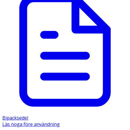
Bipacksedel
Läs noga före användning