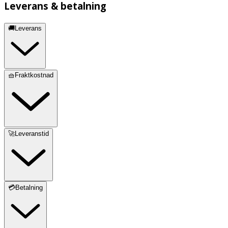
Leverans & betalning
🚚Leverans
🧺Fraktkostnad
🚀Leveranstid
💳Betalning