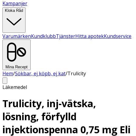
Kampanjer
Kloka Råd
Varumärken
Kundklubb
Tjänster
Hitta apotek
Kundservice
Mina Recept
Hem
/
Sökbar, ej köpb, ej kat
/
Trulicity
Läkemedel
Trulicity, inj-vätska,
lösning, förfylld
injektionspenna 0,75 mg Eli