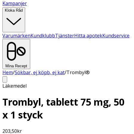
Kampanjer
Kloka Råd
Varumärken
Kundklubb
Tjänster
Hitta apotek
Kundservice
Mina Recept
Hem
/
Sökbar, ej köpb, ej kat
/
Trombyl®
Läkemedel
Trombyl, tablett 75 mg, 50
x 1 styck
203,50
kr