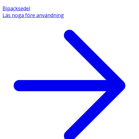
Bipacksedel
Läs noga före användning