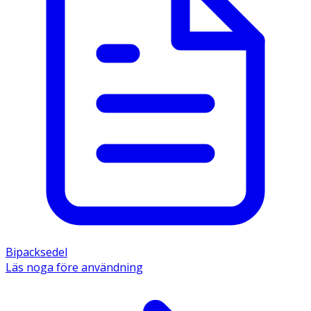
Bipacksedel
Läs noga före användning