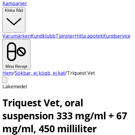
Kampanjer
Kloka Råd
Varumärken
Kundklubb
Tjänster
Hitta apotek
Kundservice
Mina Recept
Hem
/
Sökbar, ej köpb, ej kat
/
Triquest Vet
Läkemedel
Triquest Vet, oral
suspension 333 mg/ml + 67
mg/ml, 450 milliliter