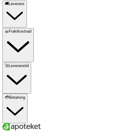
🚚Leverans
🧺Fraktkostnad
🚀Leveranstid
💳Betalning