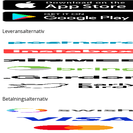
Leveransalternativ
Betalningsalternativ