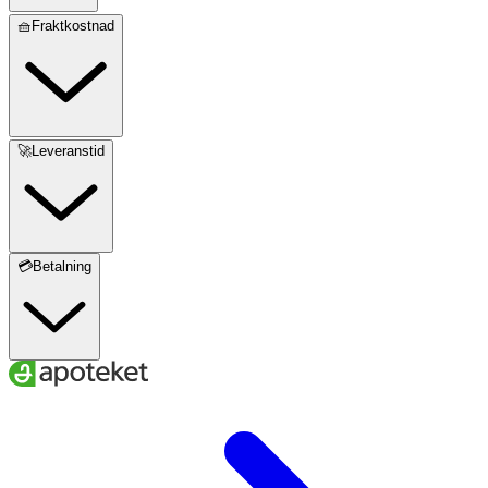
🧺Fraktkostnad
🚀Leveranstid
💳Betalning