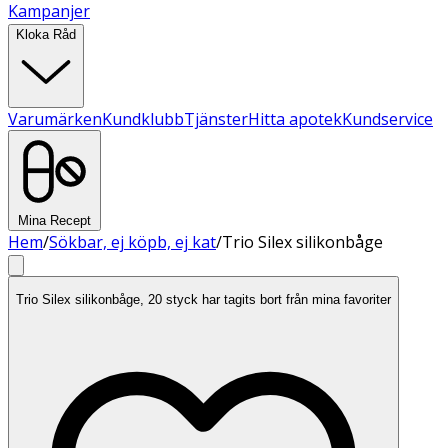
Kampanjer
Kloka Råd
Varumärken
Kundklubb
Tjänster
Hitta apotek
Kundservice
Mina Recept
Hem
/
Sökbar, ej köpb, ej kat
/
Trio Silex silikonbåge
Trio Silex silikonbåge, 20 styck har tagits bort från mina favoriter