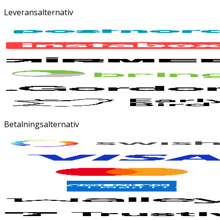
Leveransalternativ
Betalningsalternativ