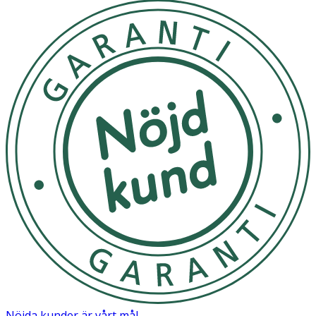
Stomivård – bandage
En bra kontakt mellan hud & bandage är avgörande för
att undvika läckage. Därför kan ett starkt häftämne
krävas, som kan orsaka obehag, smärta och hudskador
vid avlägsnande av bandage. Trio Elite® kan avlägsna
även mycket starka häftämnen snabbt & effektivt.
Sårvård – förband & tejp
Avlägsnar förband, tejp och fixering utan att skada
huden. Trio Elite® är allergifri och kan sprayas i valfri
vinkel.
Hållbarhet 4 år.
Nöjda kunder är vårt mål