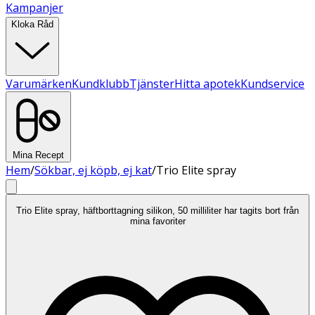
Kampanjer
Kloka Råd
Varumärken
Kundklubb
Tjänster
Hitta apotek
Kundservice
Mina Recept
Hem
/
Sökbar, ej köpb, ej kat
/
Trio Elite spray
Trio Elite spray, häftborttagning silikon, 50 milliliter har tagits bort från
mina favoriter