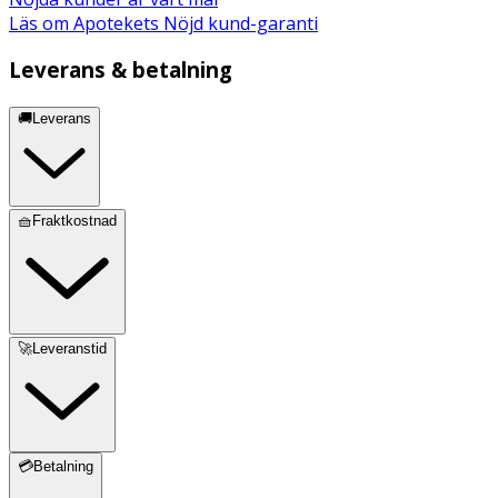
Läs om Apotekets Nöjd kund-garanti
Leverans & betalning
🚚Leverans
🧺Fraktkostnad
🚀Leveranstid
💳Betalning