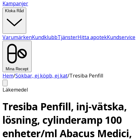
Kampanjer
Kloka Råd
Varumärken
Kundklubb
Tjänster
Hitta apotek
Kundservice
Mina Recept
Hem
/
Sökbar, ej köpb, ej kat
/
Tresiba Penfill
Läkemedel
Tresiba Penfill, inj-vätska,
lösning, cylinderamp 100
enheter/ml Abacus Medici,