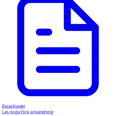
Bipacksedel
Läs noga före användning