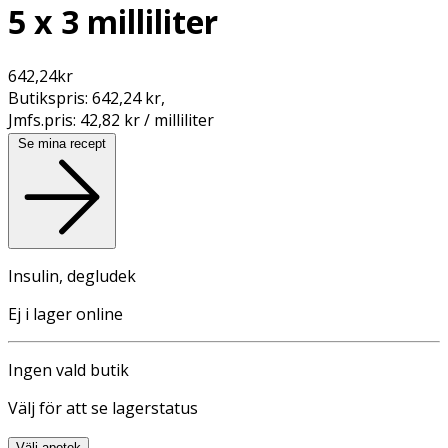
5 x 3 milliliter
642,24
kr
Butikspris:
642,24 kr
,
Jmfs.pris:
42,82 kr / milliliter
Se mina recept
Insulin, degludek
Ej i lager online
Ingen vald butik
Välj för att se lagerstatus
Välj apotek