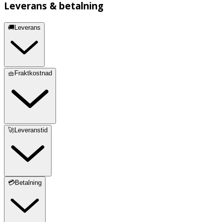
Leverans & betalning
🚚Leverans
🧺Fraktkostnad
🚀Leveranstid
💳Betalning