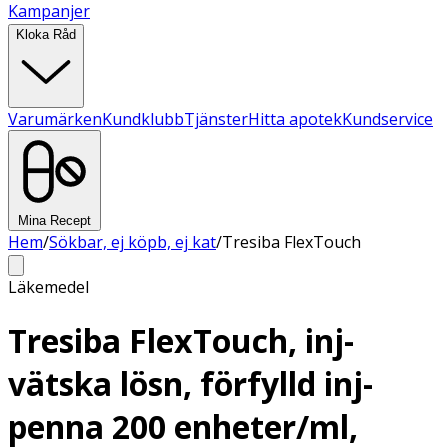
Kampanjer
Kloka Råd
Varumärken
Kundklubb
Tjänster
Hitta apotek
Kundservice
Mina Recept
Hem
/
Sökbar, ej köpb, ej kat
/
Tresiba FlexTouch
Läkemedel
Tresiba FlexTouch, inj-
vätska lösn, förfylld inj-
penna 200 enheter/ml,