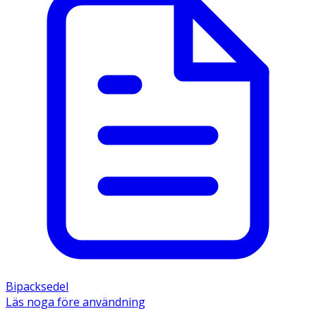
Bipacksedel
Läs noga före användning