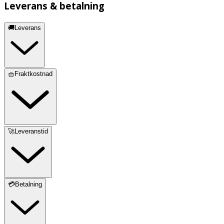
Leverans & betalning
🚚Leverans
🧺Fraktkostnad
🚀Leveranstid
💳Betalning