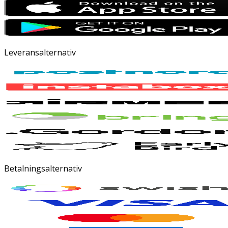
Leveransalternativ
Betalningsalternativ