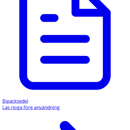
Bipacksedel
Läs noga före användning