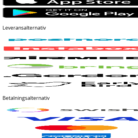
Leveransalternativ
Betalningsalternativ