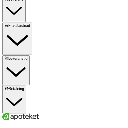
🧺Fraktkostnad
🚀Leveranstid
💳Betalning