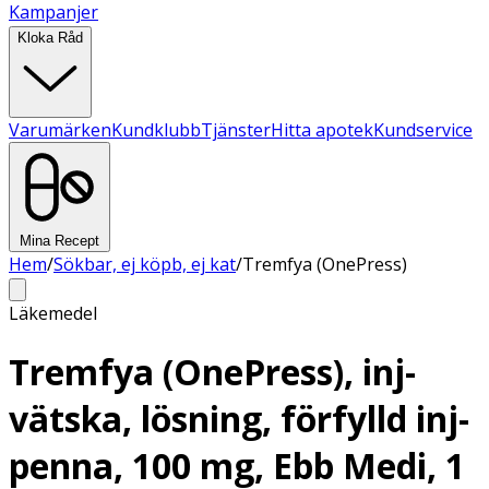
Kampanjer
Kloka Råd
Varumärken
Kundklubb
Tjänster
Hitta apotek
Kundservice
Mina Recept
Hem
/
Sökbar, ej köpb, ej kat
/
Tremfya (OnePress)
Läkemedel
Tremfya (OnePress), inj-
vätska, lösning, förfylld inj-
penna, 100 mg, Ebb Medi, 1