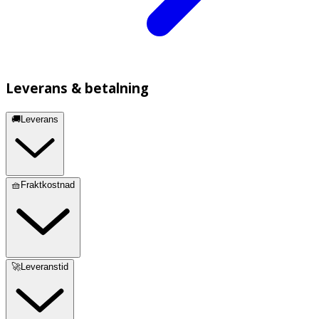
Leverans & betalning
🚚Leverans
🧺Fraktkostnad
🚀Leveranstid