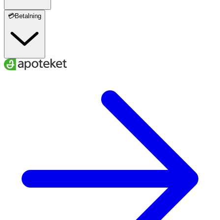
💳Betalning