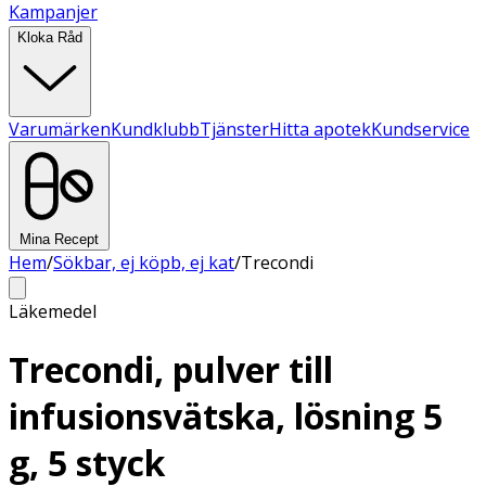
Kampanjer
Kloka Råd
Varumärken
Kundklubb
Tjänster
Hitta apotek
Kundservice
Mina Recept
Hem
/
Sökbar, ej köpb, ej kat
/
Trecondi
Läkemedel
Trecondi, pulver till
infusionsvätska, lösning 5
g, 5 styck