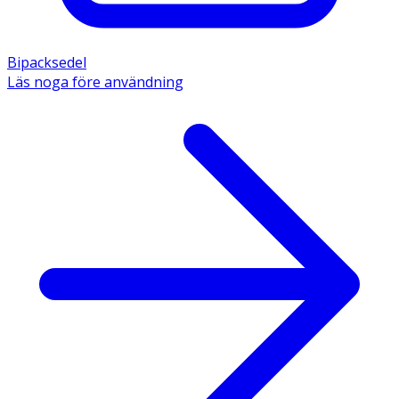
Bipacksedel
Läs noga före användning