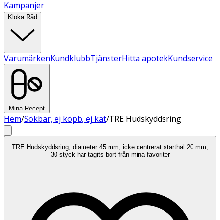
Kampanjer
Kloka Råd
Varumärken
Kundklubb
Tjänster
Hitta apotek
Kundservice
Mina Recept
Hem
/
Sökbar, ej köpb, ej kat
/
TRE Hudskyddsring
TRE Hudskyddsring, diameter 45 mm, icke centrerat starthål 20 mm,
30 styck har tagits bort från mina favoriter