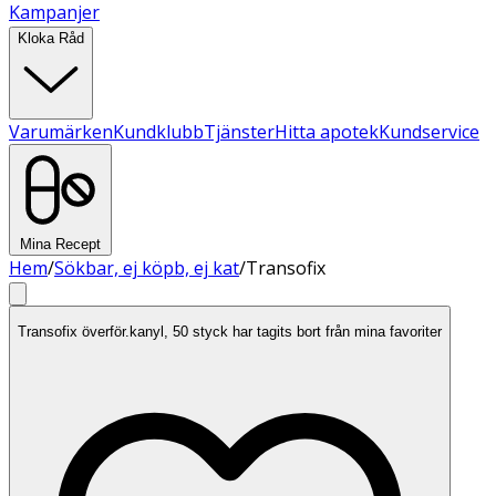
Kampanjer
Kloka Råd
Varumärken
Kundklubb
Tjänster
Hitta apotek
Kundservice
Mina Recept
Hem
/
Sökbar, ej köpb, ej kat
/
Transofix
Transofix överför.kanyl, 50 styck har tagits bort från mina favoriter