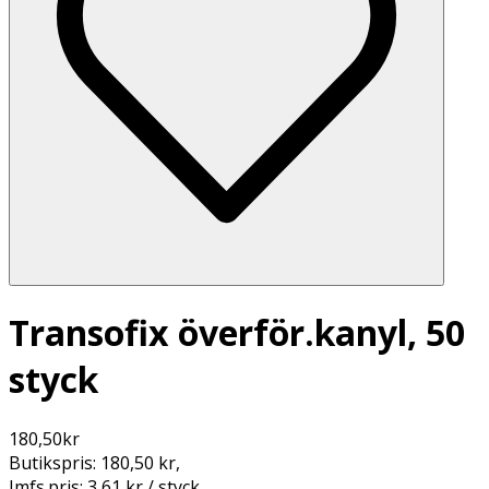
Transofix överför.kanyl, 50
styck
180,50
kr
Butikspris:
180,50 kr
,
Jmfs.pris:
3,61 kr / styck