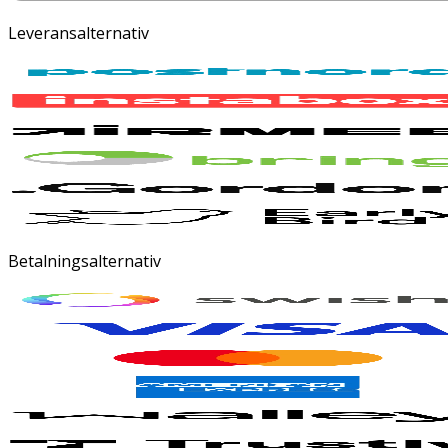
Leveransalternativ
Betalningsalternativ