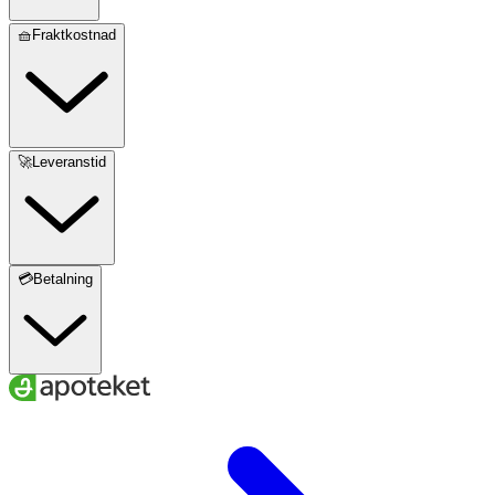
🧺Fraktkostnad
🚀Leveranstid
💳Betalning