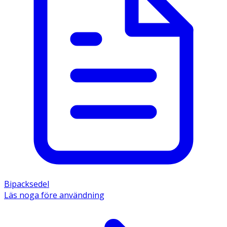
Bipacksedel
Läs noga före användning