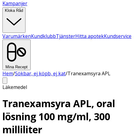
Kampanjer
Kloka Råd
Varumärken
Kundklubb
Tjänster
Hitta apotek
Kundservice
Mina Recept
Hem
/
Sökbar, ej köpb, ej kat
/
Tranexamsyra APL
Läkemedel
Tranexamsyra APL, oral
lösning 100 mg/ml, 300
milliliter