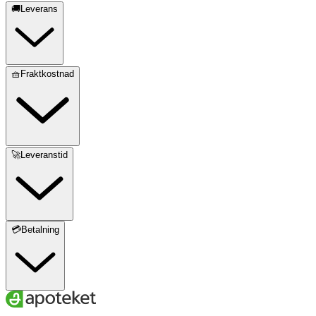
🚚Leverans
🧺Fraktkostnad
🚀Leveranstid
💳Betalning