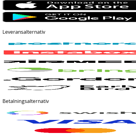
Leveransalternativ
Betalningsalternativ