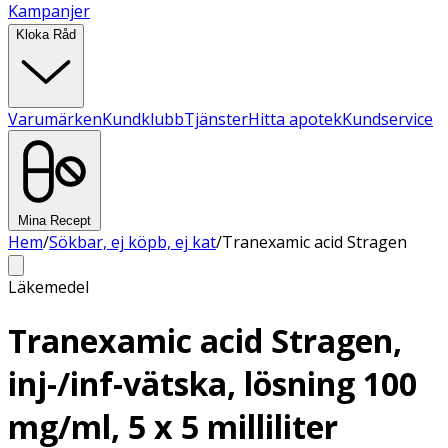
Kampanjer
Kloka Råd
Varumärken
Kundklubb
Tjänster
Hitta apotek
Kundservice
Mina Recept
Hem
/
Sökbar, ej köpb, ej kat
/
Tranexamic acid Stragen
Läkemedel
Tranexamic acid Stragen,
inj-/inf-vätska, lösning 100
mg/ml, 5 x 5 milliliter