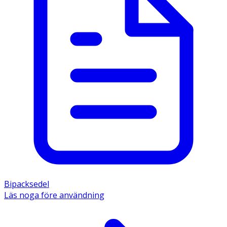
Bipacksedel
Läs noga före användning