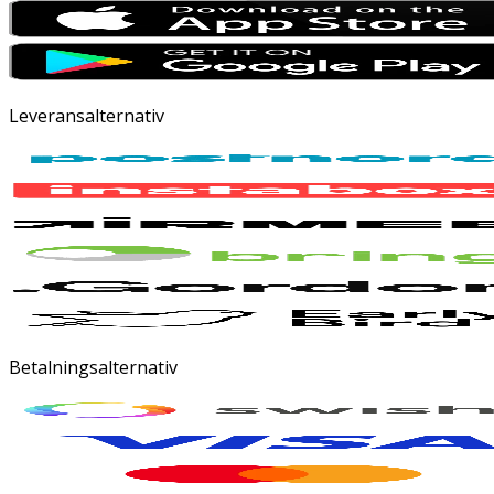
Leveransalternativ
Betalningsalternativ