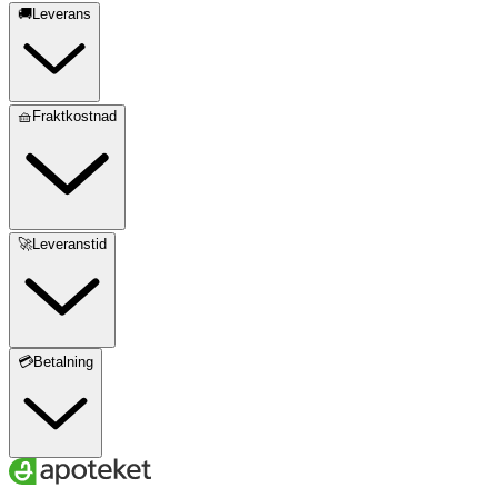
🚚Leverans
🧺Fraktkostnad
🚀Leveranstid
💳Betalning