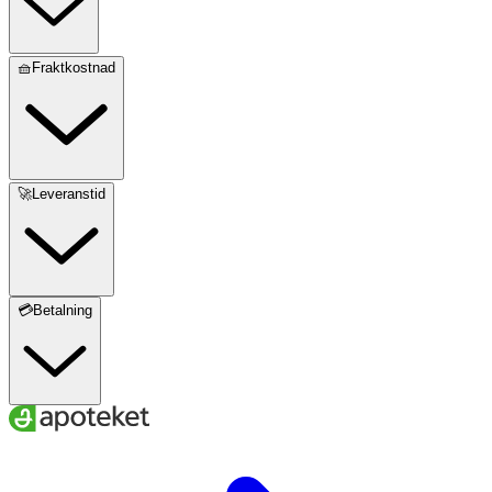
🧺Fraktkostnad
🚀Leveranstid
💳Betalning