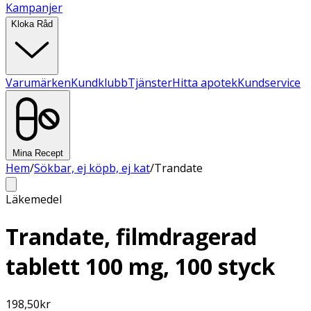
Kampanjer
Kloka Råd
Varumärken
Kundklubb
Tjänster
Hitta apotek
Kundservice
Mina Recept
Hem
/
Sökbar, ej köpb, ej kat
/
Trandate
Läkemedel
Trandate, filmdragerad
tablett 100 mg, 100 styck
198,50
kr