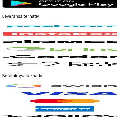
Leveransalternativ
Betalningsalternativ