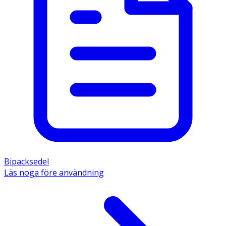
Bipacksedel
Läs noga före användning