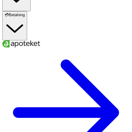
💳Betalning