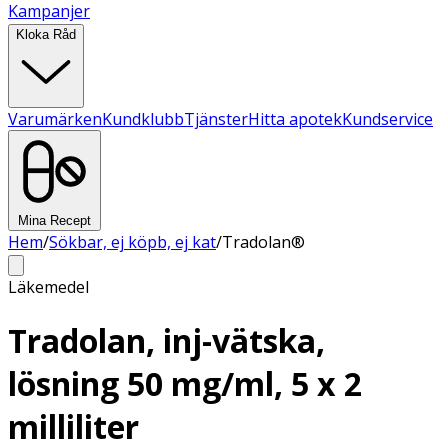
Kampanjer
Kloka Råd
Varumärken
Kundklubb
Tjänster
Hitta apotek
Kundservice
Mina Recept
Hem
/
Sökbar, ej köpb, ej kat
/
Tradolan®
Läkemedel
Tradolan, inj-vätska,
lösning 50 mg/ml, 5 x 2
milliliter