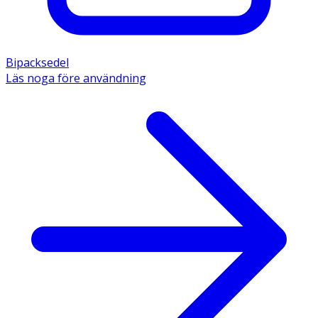
Bipacksedel
Läs noga före användning