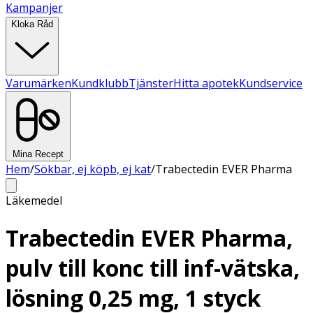
Kampanjer
Kloka Råd
Varumärken
Kundklubb
Tjänster
Hitta apotek
Kundservice
Mina Recept
Hem
/
Sökbar, ej köpb, ej kat
/
Trabectedin EVER Pharma
Läkemedel
Trabectedin EVER Pharma,
pulv till konc till inf-vätska,
lösning 0,25 mg, 1 styck