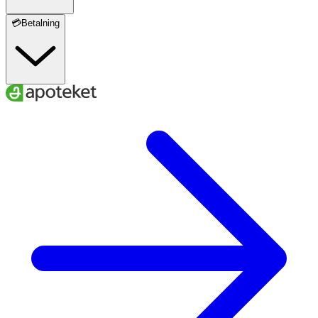
💳Betalning