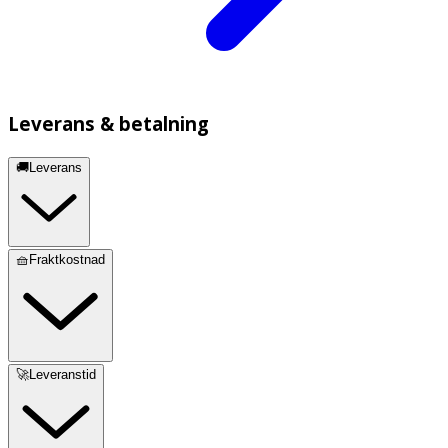
Leverans & betalning
🚚Leverans
🧺Fraktkostnad
🚀Leveranstid