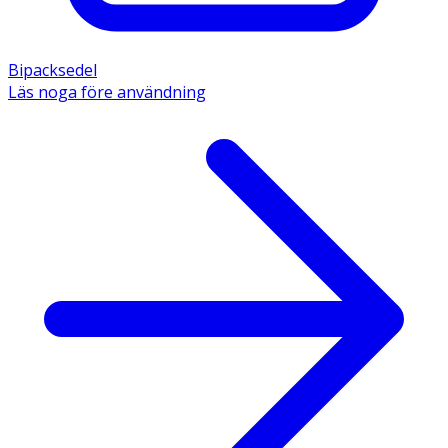
Bipacksedel
Läs noga före användning