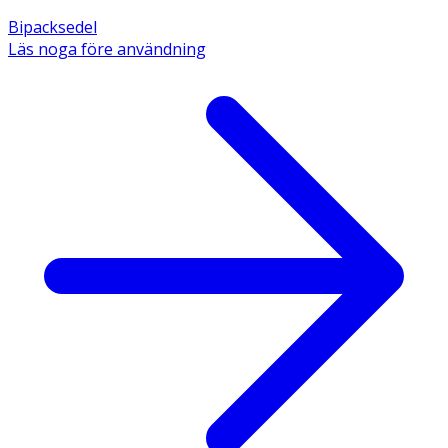
Bipacksedel
Läs noga före användning