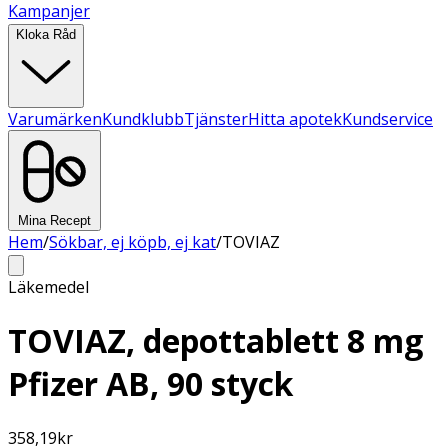
Kampanjer
Kloka Råd
Varumärken
Kundklubb
Tjänster
Hitta apotek
Kundservice
Mina Recept
Hem
/
Sökbar, ej köpb, ej kat
/
TOVIAZ
Läkemedel
TOVIAZ, depottablett 8 mg
Pfizer AB, 90 styck
358,19
kr