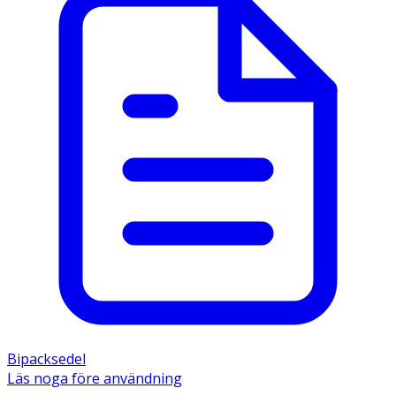
Bipacksedel
Läs noga före användning