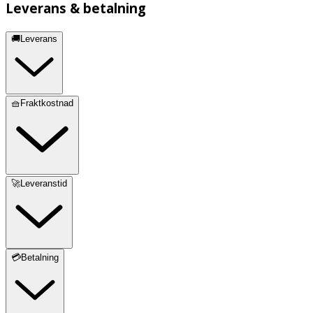
Leverans & betalning
🚚Leverans
🧺Fraktkostnad
🚀Leveranstid
💳Betalning