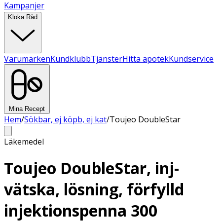
Kampanjer
Kloka Råd
Varumärken
Kundklubb
Tjänster
Hitta apotek
Kundservice
Mina Recept
Hem
/
Sökbar, ej köpb, ej kat
/
Toujeo DoubleStar
Läkemedel
Toujeo DoubleStar, inj-
vätska, lösning, förfylld
injektionspenna 300