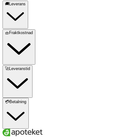
🚚Leverans
🧺Fraktkostnad
🚀Leveranstid
💳Betalning