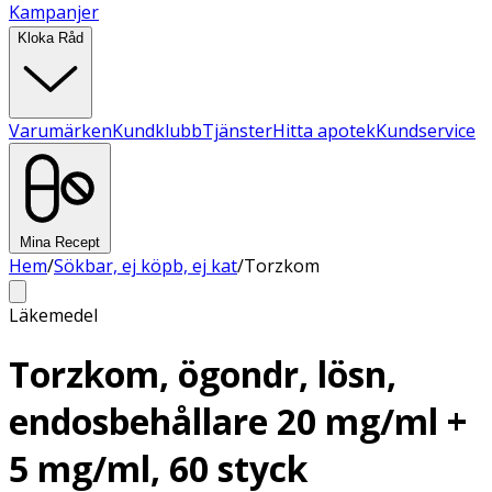
Kampanjer
Kloka Råd
Varumärken
Kundklubb
Tjänster
Hitta apotek
Kundservice
Mina Recept
Hem
/
Sökbar, ej köpb, ej kat
/
Torzkom
Läkemedel
Torzkom, ögondr, lösn,
endosbehållare 20 mg/ml +
5 mg/ml, 60 styck