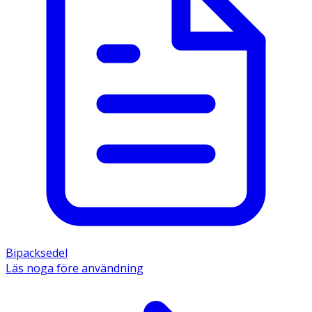
Bipacksedel
Läs noga före användning