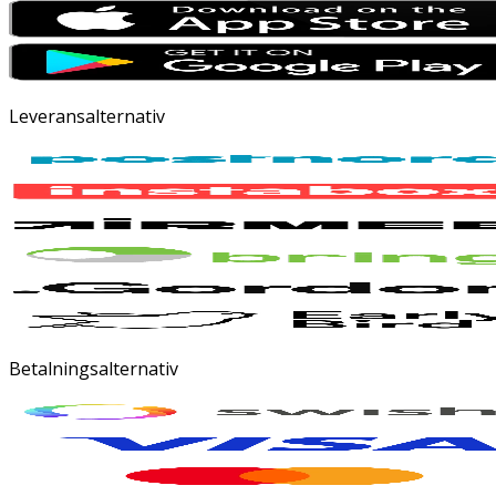
Leveransalternativ
Betalningsalternativ