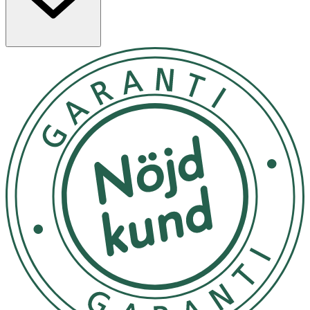
Applicera ett pumptryck på en
bomullsrondell/bomullspad och stryk försiktigt över
ansiktet tills huden är ren och allt smink/makeup och alla
orenheter har avlägsnats. Skölj av.
n/a
OK för gravida och ammande:
Ja
Ingredienser:
Aqua, PEG-7 Glyceryl Cocoate, Glycerin, Dipropylene
Glycol, Niacinamide, Polyacrylamide, C13-14 Isoparaffin,
Laureth-7, Betaine, Benzyl Alcohol, Carbomer,
Phenoxyethanol, Caprylyl Glycol, Hyaluronic Acid,
Xanthan Gum, Sodium Hydroxide, Disodium EDTA