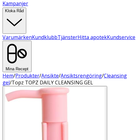
Kampanjer
Kloka Råd
Varumärken
Kundklubb
Tjänster
Hitta apotek
Kundservice
Mina Recept
Hem
/
Produkter
/
Ansikte
/
Ansiktsrengöring
/
Cleansing
gel
/
Topz TOPZ DAILY CLEANSING GEL