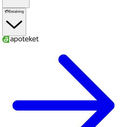
💳Betalning