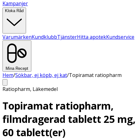
Kampanjer
Kloka Råd
Varumärken
Kundklubb
Tjänster
Hitta apotek
Kundservice
Mina Recept
Hem
/
Sökbar, ej köpb, ej kat
/
Topiramat ratiopharm
Ratiopharm
,
Läkemedel
Topiramat ratiopharm,
filmdragerad tablett 25 mg,
60 tablett(er)