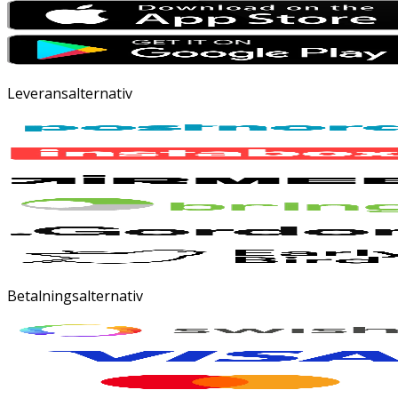
Leveransalternativ
Betalningsalternativ