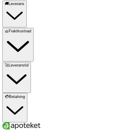
🚚Leverans
🧺Fraktkostnad
🚀Leveranstid
💳Betalning