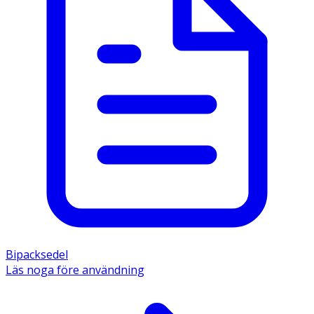
Bipacksedel
Läs noga före användning