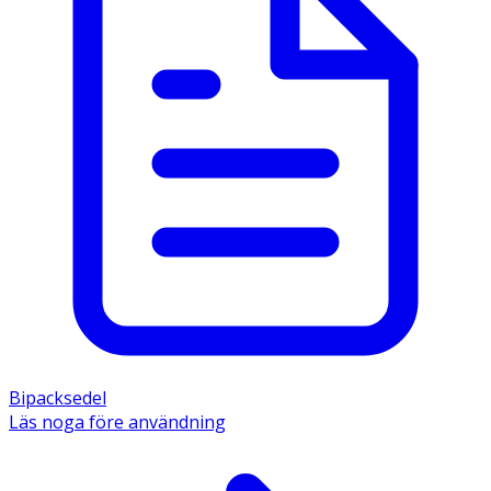
Bipacksedel
Läs noga före användning