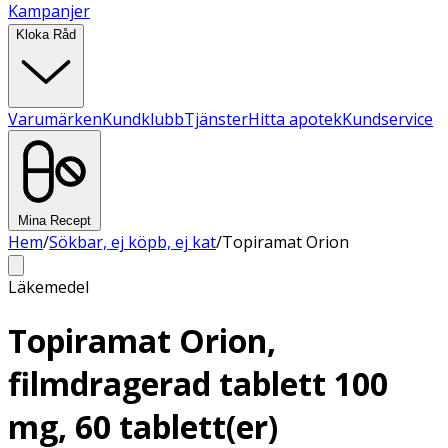
Kampanjer
Kloka Råd
Varumärken
Kundklubb
Tjänster
Hitta apotek
Kundservice
Mina Recept
Hem
/
Sökbar, ej köpb, ej kat
/
Topiramat Orion
Läkemedel
Topiramat Orion,
filmdragerad tablett 100
mg, 60 tablett(er)