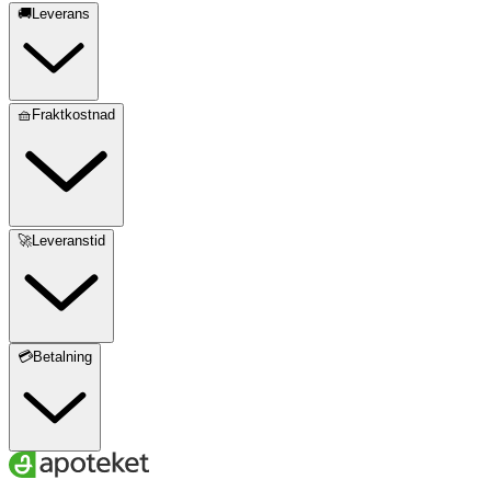
🚚Leverans
🧺Fraktkostnad
🚀Leveranstid
💳Betalning