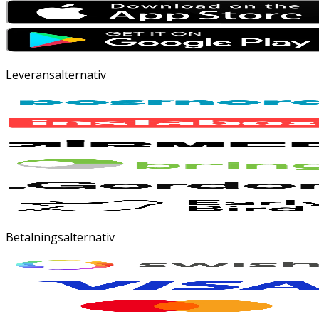
Leveransalternativ
Betalningsalternativ